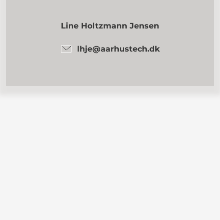
Line Holtzmann Jensen
lhje@aarhustech.dk