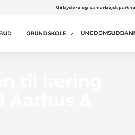
Udbydere og samarbejdspartn
UNGDOMSUDDANN
LBUD
GRUNDSKOLE
n til læring
 i Aarhus &