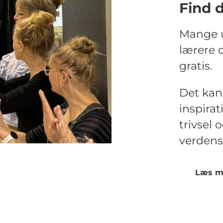
Find 
Mange u
lærere 
gratis.
Det kan
inspira
trivsel 
verdens
Læs me