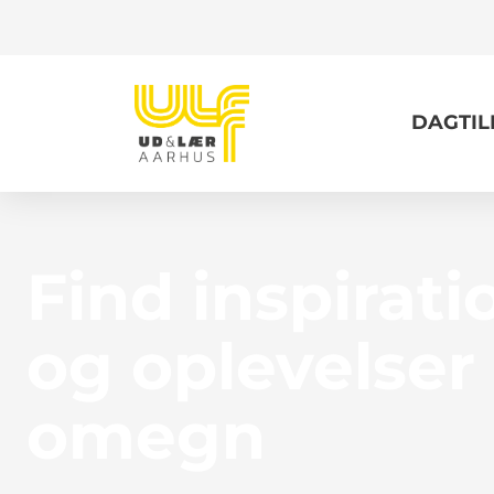
DAGTI
Find inspiratio
og oplevelser
omegn