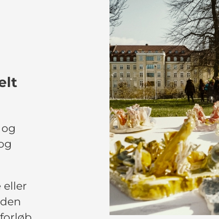
elt
 og
 og
 eller
uden
forløb