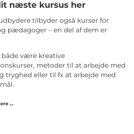
dit næste kursus her
dbydere tilbyder også kurser for
og pædagoger – en del af dem er
 både være kreative
tionskurser, metoder til at arbejde med
og tryghed eller til fx at arbejde med
mål.
re ...