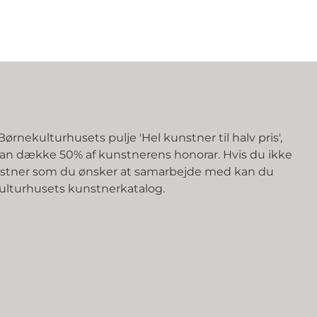
ørnekulturhusets pulje 'Hel kunstner til halv pris',
an dække 50% af kunstnerens honorar. Hvis du ikke
unstner som du ønsker at samarbejde med kan du
kulturhusets kunstnerkatalog.