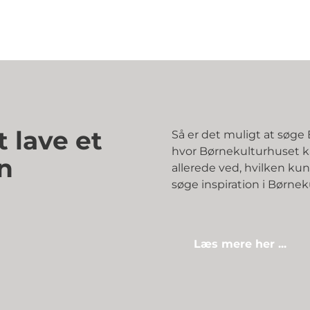
 lave et
Så er det muligt at søge B
hvor Børnekulturhuset k
n
allerede ved, hvilken k
søge inspiration i Børne
Læs mere her ...