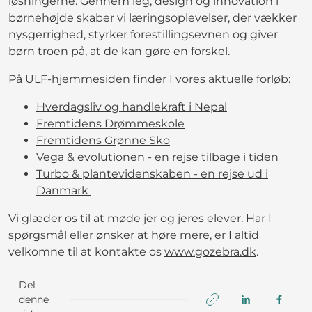
løsningerne. Gennem leg, design og innovation i
børnehøjde skaber vi læringsoplevelser, der vækker
nysgerrighed, styrker forestillingsevnen og giver
børn troen på, at de kan gøre en forskel.
På ULF-hjemmesiden finder I vores aktuelle forløb:
Hverdagsliv og handlekraft i Nepal
Fremtidens Drømmeskole
Fremtidens Grønne Sko
Vega & evolutionen - en rejse tilbage i tiden
Turbo & plantevidenskaben - en rejse ud i
Danmark
Vi glæder os til at møde jer og jeres elever. Har I
spørgsmål eller ønsker at høre mere, er I altid
velkomne til at kontakte os
www.gozebra.dk
.
Del
denne