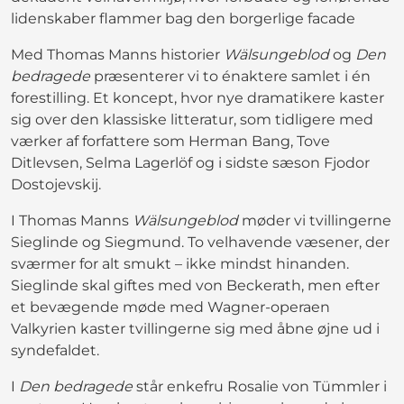
lidenskaber flammer bag den borgerlige facade
Med Thomas Manns historier
Wälsungeblod
og
Den
bedragede
præsenterer vi to énaktere samlet i én
forestilling. Et koncept, hvor nye dramatikere kaster
sig over den klassiske litteratur, som tidligere med
værker af forfattere som Herman Bang, Tove
Ditlevsen, Selma Lagerlöf og i sidste sæson Fjodor
Dostojevskij.
I Thomas Manns
Wälsungeblod
møder vi tvillingerne
Sieglinde og Siegmund. To velhavende væsener, der
sværmer for alt smukt – ikke mindst hinanden.
Sieglinde skal giftes med von Beckerath, men efter
et bevægende møde med Wagner-operaen
Valkyrien kaster tvillingerne sig med åbne øjne ud i
syndefaldet.
I
Den bedragede
står enkefru Rosalie von Tümmler i