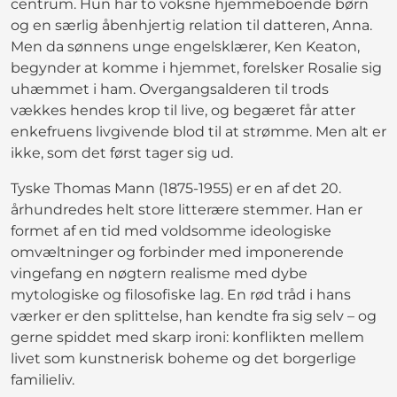
centrum. Hun har to voksne hjemmeboende børn
og en særlig åbenhjertig relation til datteren, Anna.
Men da sønnens unge engelsklærer, Ken Keaton,
begynder at komme i hjemmet, forelsker Rosalie sig
uhæmmet i ham. Overgangsalderen til trods
vækkes hendes krop til live, og begæret får atter
enkefruens livgivende blod til at strømme. Men alt er
ikke, som det først tager sig ud.
Tyske Thomas Mann (1875-1955) er en af det 20.
århundredes helt store litterære stemmer. Han er
formet af en tid med voldsomme ideologiske
omvæltninger og forbinder med imponerende
vingefang en nøgtern realisme med dybe
mytologiske og filosofiske lag. En rød tråd i hans
værker er den splittelse, han kendte fra sig selv – og
gerne spiddet med skarp ironi: konflikten mellem
livet som kunstnerisk boheme og det borgerlige
familieliv.