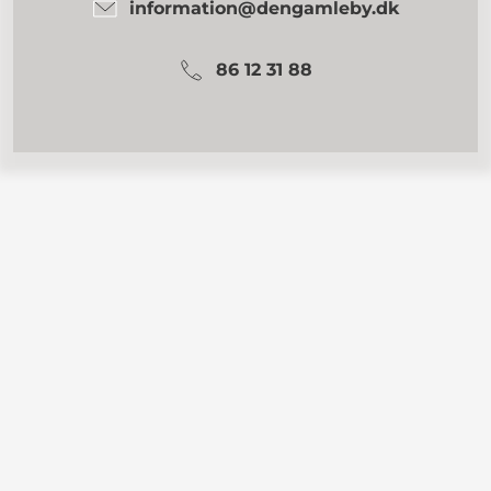
information@dengamleby.dk
86 12 31 88