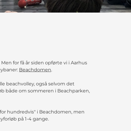
en for få år siden opførte vi i Aarhus
eybaner:
Beachdomen
.
lle beachvolley, også selvom det
forløb både om sommeren i Beachparken,
rt for hundredvis" i Beachdomen, men
eyforløb på 1-4 gange.