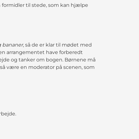
formidler til stede, som kan hjælpe
g bananer
, så de er klar til mødet med
nden arrangementet have forberedt
arbejde og tanker om bogen. Børnene må
også være en moderator på scenen, som
arbejde.