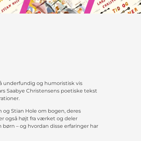
å underfundig og humoristisk vis
Lars Saabye Christensens poetiske tekst
rationer.
n og Stian Hole om bogen, deres
r også højt fra værket og deler
 børn – og hvordan disse erfaringer har