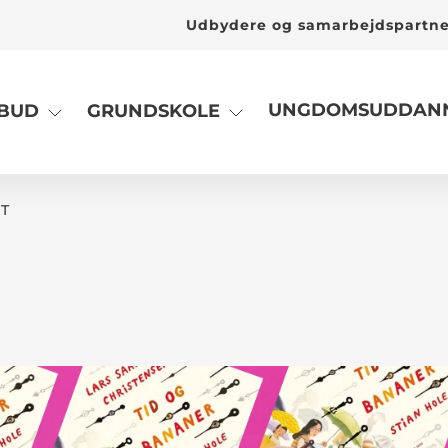
Udbydere og samarbejdspartn
UNGDOMSUDDANN
LBUD
GRUNDSKOLE
T