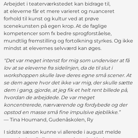
Arbejdet i teaterværkstedet kan bidrage til,
at eleverne får et mere varieret og nuanceret
forhold til kunst og kultur ved at prøve
scenekunsten på egen krop. At de faglige
kompetencer som fx bedre sprogforståelse,
mundtlig fremstilling og fortolkning styrkes. Og ikke
mindst at elevernes selvværd kan øges.
"Det var meget intenst for mig som underviser at få
lov at se eleverne fra sidelinjen, da de til slut i
workshoppen skulle lave deres egne små scener. At
se dem agere hvor det ikke var mig, der skulle sætte
dem i gang, gjorde, at jeg fik et helt rent billede på,
hvordan de arbejdede. De var meget
koncentrerede, nærværende og fordybede og der
opstod en masse små fine impulsive øjeblikke.”
— Tina Houmand, Gudenåskolen, Ry
I sidste sæson kunne vi allerede i august melde