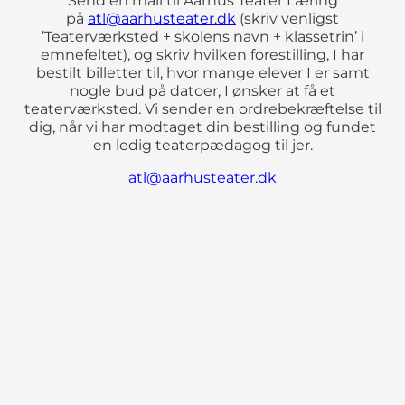
Send en mail til Aarhus Teater Læring
på
atl@aarhusteater.dk
(skriv venligst
’Teaterværksted + skolens navn + klassetrin’ i
emnefeltet), og skriv hvilken forestilling, I har
bestilt billetter til, hvor mange elever I er samt
nogle bud på datoer, I ønsker at få et
teaterværksted. Vi sender en ordrebekræftelse til
dig, når vi har modtaget din bestilling og fundet
en ledig teaterpædagog til jer.
atl@aarhusteater.dk