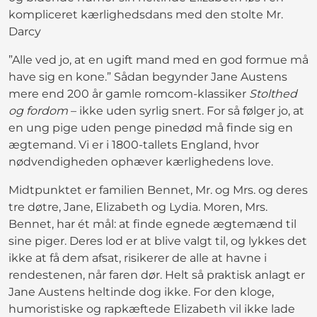
kompliceret kærlighedsdans med den stolte Mr.
Darcy
”Alle ved jo, at en ugift mand med en god formue må
have sig en kone.” Sådan begynder Jane Austens
mere end 200 år gamle romcom-klassiker
Stolthed
og fordom
– ikke uden syrlig snert. For så følger jo, at
en ung pige uden penge pinedød må finde sig en
ægtemand. Vi er i 1800-tallets England, hvor
nødvendigheden ophæver kærlighedens love.
Midtpunktet er familien Bennet, Mr. og Mrs. og deres
tre døtre, Jane, Elizabeth og Lydia. Moren, Mrs.
Bennet, har ét mål: at finde egnede ægtemænd til
sine piger. Deres lod er at blive valgt til, og lykkes det
ikke at få dem afsat, risikerer de alle at havne i
rendestenen, når faren dør. Helt så praktisk anlagt er
Jane Austens heltinde dog ikke. For den kloge,
humoristiske og rapkæftede Elizabeth vil ikke lade