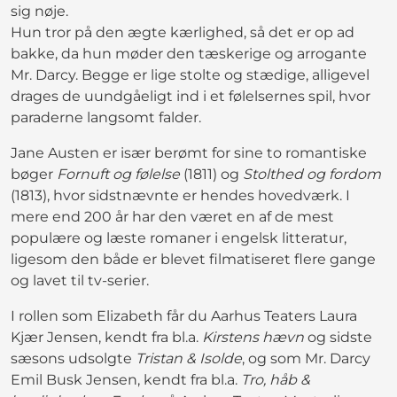
sig nøje.
Hun tror på den ægte kærlighed, så det er op ad
bakke, da hun møder den tæskerige og arrogante
Mr. Darcy. Begge er lige stolte og stædige, alligevel
drages de uundgåeligt ind i et følelsernes spil, hvor
paraderne langsomt falder.
Jane Austen er især berømt for sine to romantiske
bøger
Fornuft og følelse
(1811) og
Stolthed og fordom
(1813), hvor sidstnævnte er hendes hovedværk. I
mere end 200 år har den været en af de mest
populære og læste romaner i engelsk litteratur,
ligesom den både er blevet filmatiseret flere gange
og lavet til tv-serier.
I rollen som Elizabeth får du Aarhus Teaters Laura
Kjær Jensen, kendt fra bl.a.
Kirstens hævn
og sidste
sæsons udsolgte
Tristan & Isolde
, og som Mr. Darcy
Emil Busk Jensen, kendt fra bl.a.
Tro, håb &