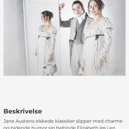
Beskrivelse
Jane Austens elskede klassiker slipper med charme
og bidende humor sin heltinde Elizabeth løs i en