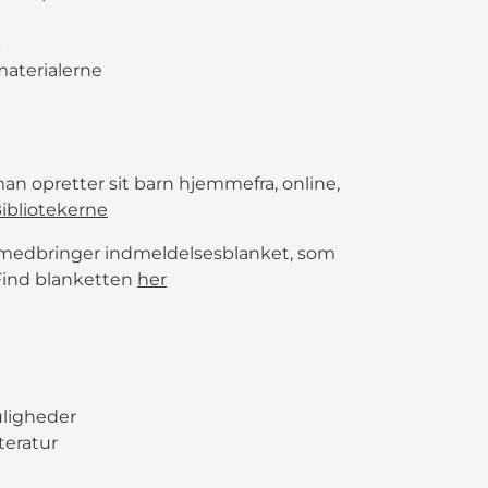
k
materialerne
 man opretter sit barn hjemmefra, online,
Bibliotekerne
 medbringer indmeldelsesblanket, som
 Find blanketten
her
uligheder
teratur