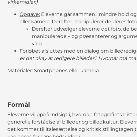
virkemidler.)
Opgave:
Eleverne går sammen i mindre hold og 
eller kamera. Derefter manipulerer de deres foto
Derefter udvælger eleverne det foto, de beds
manipulerede – og præsenterer og argumen
valg.
Forløbet afsluttes med en dialog om billedredig
er det okay at redigere billeder? Hvornår må ma
Materialer: Smartphones eller kamera.
Formål
Eleverne vil opnå indsigt i, hvordan fotografiets histo
generelle forståelse af billeder og billedkultur. Eleve
det kommer til italesættelse og kritisk stillingtagen t
kan anses for sandhedsvidner.