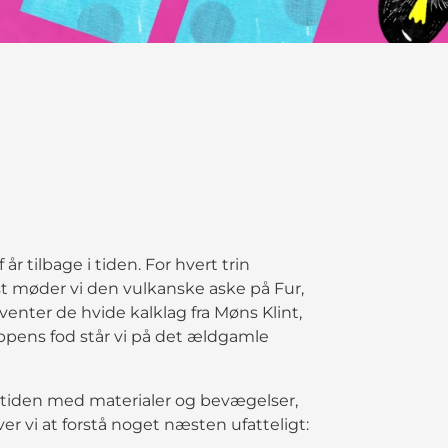
r tilbage i tiden. For hvert trin
st møder vi den vulkanske aske på Fur,
 venter de hvide kalklag fra Møns Klint,
rappens fod står vi på det ældgamle
ortiden med materialer og bevægelser,
r vi at forstå noget næsten ufatteligt: