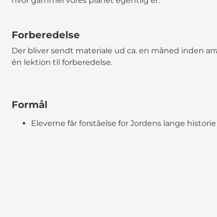
hvor gammel vores planet egentlig er.
Forberedelse
Der bliver sendt materiale ud ca. en måned inden ar
én lektion til forberedelse.
Formål
Eleverne får forståelse for Jordens lange histo