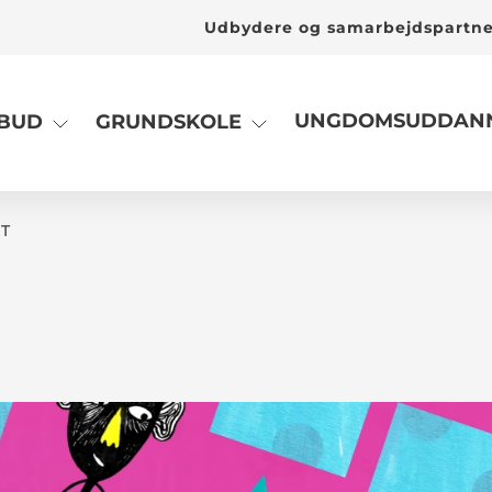
Udbydere og samarbejdspartn
UNGDOMSUDDANN
LBUD
GRUNDSKOLE
T