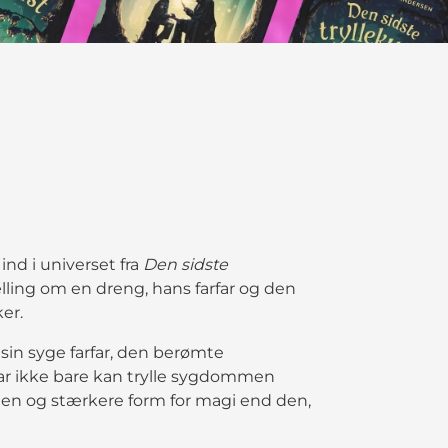
nd i universet fra
Den sidste
ing om en dreng, hans farfar og den
ker.
sin syge farfar, den berømte
arfar ikke bare kan trylle sygdommen
en og stærkere form for magi end den,