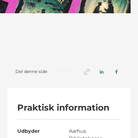
Del denne side
Praktisk information
Udbyder
Aarhus