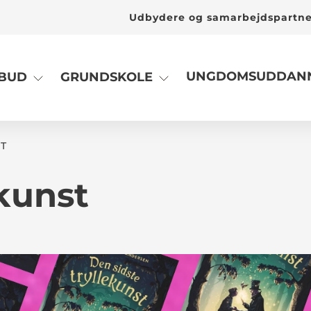
Udbydere og samarbejdspartn
UNGDOMSUDDANN
LBUD
GRUNDSKOLE
T
ekunst