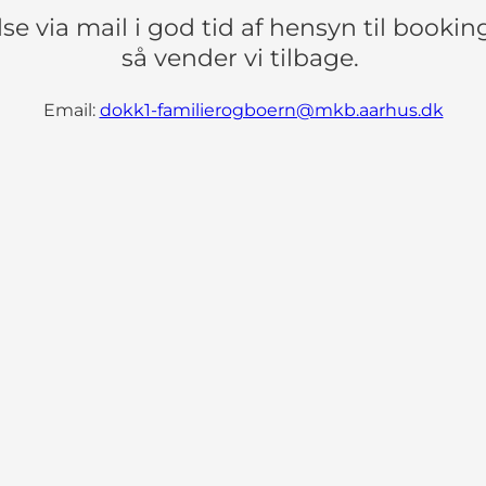
e via mail i god tid af hensyn til booking 
så vender vi tilbage.
Email:
dokk1-familierogboern@mkb.aarhus.dk