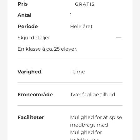
Pris
GRATIS
Antal
1
Periode
Hele året
Skjul detaljer
En klasse á ca. 25 elever.
Varighed
1 time
Emneområde
Tværfaglige tilbud
Faciliteter
Mulighed for at spise
medbragt mad
Mulighed for
toiletbesøg