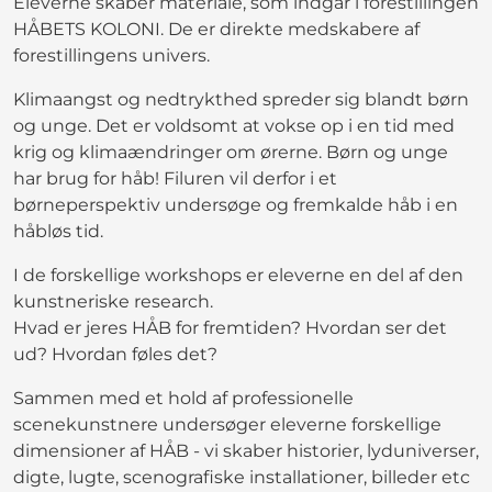
Eleverne skaber materiale, som indgår i forestillingen
HÅBETS KOLONI. De er direkte medskabere af
forestillingens univers.
Klimaangst og nedtrykthed spreder sig blandt børn
og unge. Det er voldsomt at vokse op i en tid med
krig og klimaændringer om ørerne. Børn og unge
har brug for håb! Filuren vil derfor i et
børneperspektiv undersøge og fremkalde håb i en
håbløs tid.
I de forskellige workshops er eleverne en del af den
kunstneriske research.
Hvad er jeres HÅB for fremtiden? Hvordan ser det
ud? Hvordan føles det?
Sammen med et hold af professionelle
scenekunstnere undersøger eleverne forskellige
dimensioner af HÅB - vi skaber historier, lyduniverser,
digte, lugte, scenografiske installationer, billeder etc