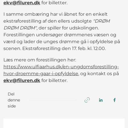
ekv@filuren.dk
for billetter.
I samme ombæring har vi åbnet for en enkelt
ekstraforestilling af den ellers udsolgte
"DRØM
DRØM DRØM"
, der spiller for udskolingen.
Forestillingen undersøger drømmenes væsen og
værd og lader de unges drømme gå i opfyldelse på
scenen. Ekstraforestilling den 17. feb. kl. 12.00.
Læs mere om forestillingen her:
https://www.ulfiaarhus.dk/en-ungdomsforestilling-
hvor-droemme-gaar-i-opfyldelse
, og kontakt os på
ekv@filuren.dk
for billetter.
Del
denne
side