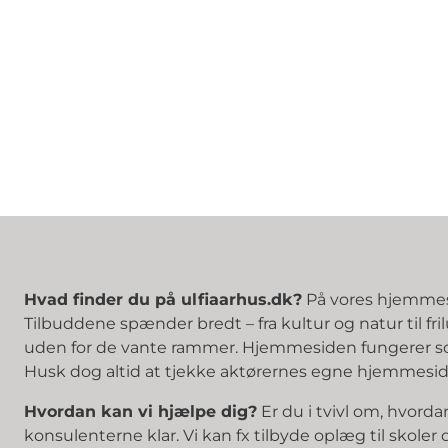
Hvad finder du på ulfiaarhus.dk?
På vores hjemmesi
Tilbuddene spænder bredt – fra kultur og natur til fri
uden for de vante rammer. Hjemmesiden fungerer som
Husk dog altid at tjekke aktørernes egne hjemmeside
Hvordan kan vi hjælpe dig?
Er du i tvivl om, hvorda
konsulenterne klar. Vi kan fx tilbyde oplæg til skoler