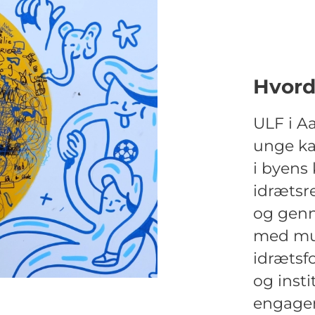
Hvord
ULF i A
unge ka
i byens 
idrætsre
og genn
med mus
idrætsf
og insti
engager