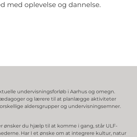
ed med oplevelse og dannelse.
ktuelle undervisningsforløb i Aarhus og omegn.
e pædagoger og lærere til at planlægge aktiviteter
forskellige aldersgrupper og undervisningsemner.
er ønsker du hjælp til at komme i gang, står ULF-
ghederne. Har I et ønske om at integrere kultur, natur