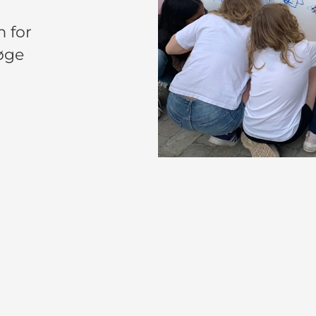
m for
søge