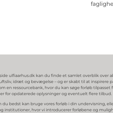
fagligh
de ulfiaarhus.dk kan du finde et samlet overblik over a
luftsliv, idræt og bevægelse – og er skabt til at inspirer
 en ressourcebank, hvor du kan søge forløb tilpasset 
r for opdaterede oplysninger og eventuelt flere tilbud.
n du bedst kan bruge vores forløb i din undervisning, ell
 og institutioner, hvor vi introducerer forløbene og muli