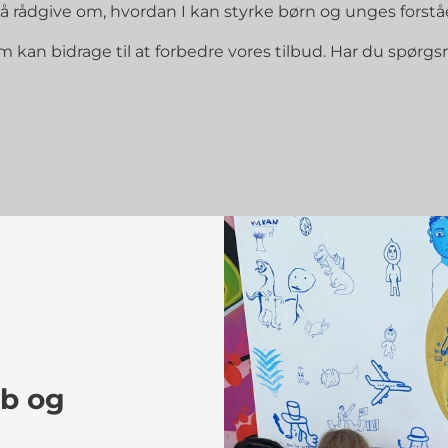
gså rådgive om, hvordan I kan styrke børn og unges fors
om kan bidrage til at forbedre vores tilbud. Har du spørgs
øb og