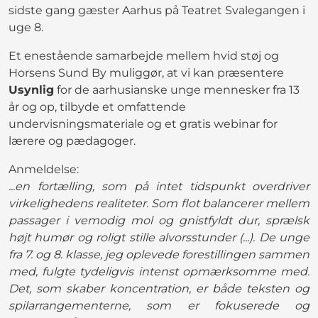
sidste gang gæster Aarhus på Teatret Svalegangen i
uge 8.
Et enestående samarbejde mellem hvid støj og
Horsens Sund By muliggør, at vi kan præsentere
Usynlig
for de aarhusianske unge mennesker fra 13
år og op, tilbyde et omfattende
undervisningsmateriale og et gratis webinar for
lærere og pædagoger.
Anmeldelse:
...en fortælling, som på intet tidspunkt overdriver
virkelighedens realiteter. Som flot balancerer mellem
passager i vemodig mol og gnistfyldt dur, sprælsk
højt humør og roligt stille alvorsstunder (...). De unge
fra 7. og 8. klasse, jeg oplevede forestillingen sammen
med, fulgte tydeligvis intenst opmærksomme med.
Det, som skaber koncentration, er både teksten og
spilarrangementerne, som er fokuserede og