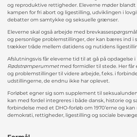
og reproduktive rettigheder. Eleverne møder bland
kampen for fri abort og ligestilling, udviklingen i l
debatter om samtykke og seksuelle grænser.
Eleverne skal også arbejde med brevkassespørgsmål f
og personlige problemstillinger, der kan bæres ind 
trækker tråde mellem datidens og nutidens ligestilli
Afslutningsvis får eleverne tid til at gå på opdagelse i
Rødstrømperummet
med formidler til stede. Her få
og problemstillinger til videre arbejde, f.eks. i forbin
udstillingerne, de endnu ikke har oplevet.
Forløbet egner sig som supplement til seksualund
kan med fordel integreres i både dansk, historie og s
forbindelse med et DHO-forløb om 1970’erne og kan 
demokrati, rettigheder, ligestilling og sociale bevæge
Formål