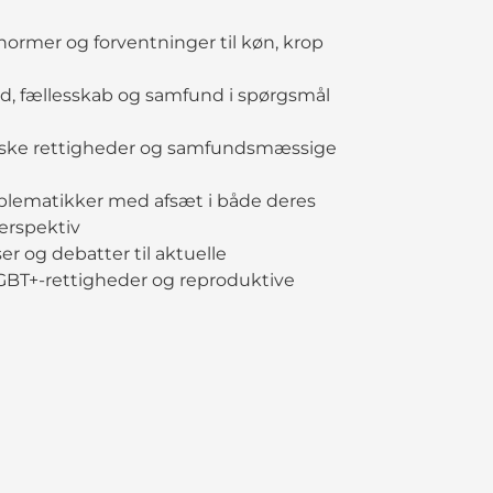
ormer og forventninger til køn, krop
id, fællesskab og samfund i spørgsmål
diske rettigheder og samfundsmæssige
roblematikker med afsæt i både deres
erspektiv
r og debatter til aktuelle
ng, LGBT+-rettigheder og reproduktive