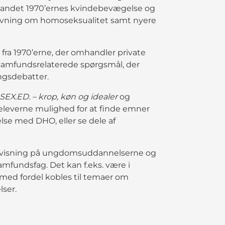
t andet 1970’ernes kvindebevægelse og
ovgivning om homoseksualitet samt nyere
ra 1970’erne, der omhandler private
i samfundsrelaterede spørgsmål, der
ngsdebatter.
SEX.ED. – krop, køn og idealer
og
r eleverne mulighed for at finde emner
delse med DHO, eller se dele af
ervisning på ungdomsuddannelserne og
amfundsfag. Det kan f.eks. være i
med fordel kobles til temaer om
lser.