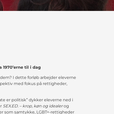
1970’erne til i dag
dem? I dette forløb arbejder eleverne
spektiv med fokus på rettigheder,
te er politisk” dykker eleverne ned i
er
SEX.ED. – krop, køn og idealer
og
aer som samtykke, LGBT+-rettigheder