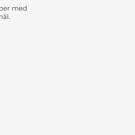
ælper med
mål.