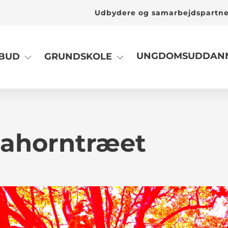
Udbydere og samarbejdspartn
UNGDOMSUDDANN
LBUD
GRUNDSKOLE
 ahorntræet