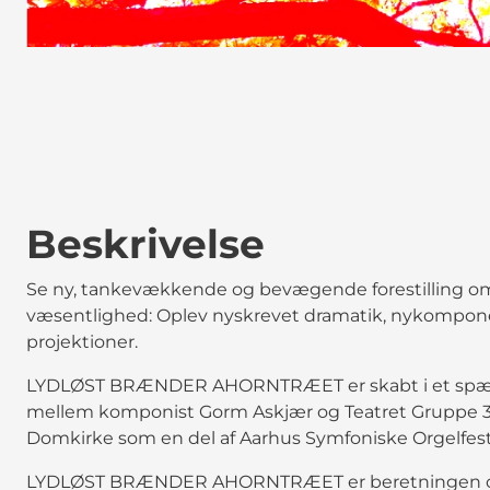
Beskrivelse
Se ny, tankevækkende og bevægende forestilling om 
væsentlighed: Oplev nyskrevet dramatik, nykomponer
projektioner.
LYDLØST BRÆNDER AHORNTRÆET er skabt i et spæ
mellem komponist Gorm Askjær og Teatret Gruppe 38, o
Domkirke som en del af Aarhus Symfoniske Orgelfest
LYDLØST BRÆNDER AHORNTRÆET er beretningen om 