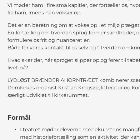
Vi møder ham i fire små kapitler, der fortæller os, hv
fra ham, imens han vokser op.
Det er en beretning om at vokse op i et miljø præget 
En fortælling om hvordan sprog former sandheder, og 
formulere os frit og nuanceret er.
Både for vores kontakt til os selv og til verden omkrin
Hvad sker der, når sproget slipper op og fører til ta
livet på?
LYDLØST BRÆNDER AHORNTRÆET kombinerer scenekun
Domkirkes organist Kristian Krogsøe, litteratur og kor
særligt udviklet til kirkerummet.
Formål
I teatret møder eleverne scenekunstens mangfo
med historiefortælling som en aktivitet, der 