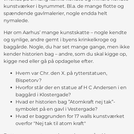
kunstværker i byrummet. Bl.a. de mange flotte og
spændende gavlmalerier, nogle endda helt
nymalede.
Hør om Aarhus’ mange kunstskatte – nogle kendte
og synlige, andre gemt i byens krinkelkroge og
baggårde. Nogle, du har set mange gange, men ikke
kender historien bag – andre, som du skal kigge op,
kigge ned eller gå på opdagelse efter.
Hvem var Chr. den X. på rytterstatuen,
Bispetorv?
Hvorfor står der en statue af H C Andersen i en
baggård i Klostergade?
Hvad er historien bag ”Atomkraft nej tak”-
symbolet på en gavl i Vestergade?
Hvad er baggrunden for 17 walls kunstværket
overfor "Nej tak til atom kraft"