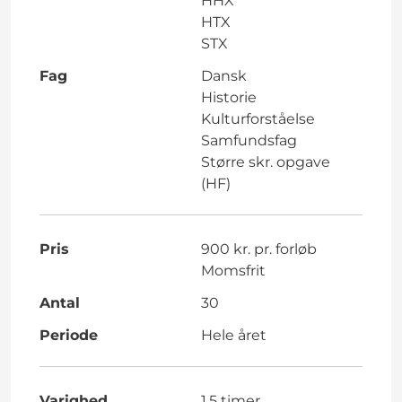
HHX
HTX
STX
Fag
Dansk
Historie
Kulturforståelse
Samfundsfag
Større skr. opgave
(HF)
Pris
900 kr. pr. forløb
Momsfrit
Antal
30
Periode
Hele året
Varighed
1.5 timer