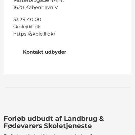
Vesterbrogade 4A, 4.
1620 København V
33 39 40 00
skole@lf.dk
https://skole.lf.dk/
Kontakt udbyder
Forløb udbudt af Landbrug &
Fødevarers Skoletjeneste