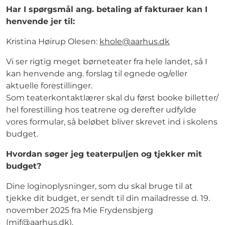
Har I spørgsmål ang. betaling af fakturaer kan I
henvende jer til:
Kristina Høirup Olesen:
khole@aarhus.dk
Vi ser rigtig meget børneteater fra hele landet, så I
kan henvende ang. forslag til egnede og/eller
aktuelle forestillinger.
Som teaterkontaktlærer skal du først booke billetter/
hel forestilling hos teatrene og derefter udfylde
vores formular, så beløbet bliver skrevet ind i skolens
budget.
Hvordan søger jeg teaterpuljen og tjekker mit
budget?
Dine loginoplysninger, som du skal bruge til at
tjekke dit budget, er sendt til din mailadresse d. 19.
november 2025 fra Mie Frydensbjerg
(
mif@aarhus.dk
).