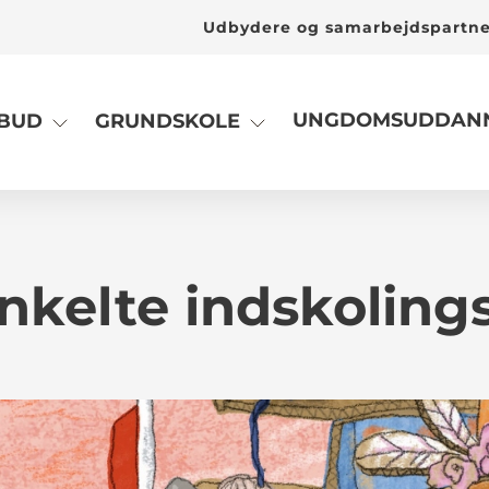
Udbydere og samarbejdspartn
UNGDOMSUDDANN
LBUD
GRUNDSKOLE
enkelte indskoling