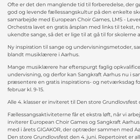
Ofte er det den manglende tid til forberedelse, der
god og levende fællessangskultur på den enkelte skol
samarbejde med European Choir Games, LMS - Leven
Orchestra lavet en gratis årsplan med links til tekst,
ukendte sange, så det er lige til at gå til for skolern
Ny inspiration til sange og undervisningsmetoder, s
blandt musiklærere i Aarhus.
Mange musiklærere har efterspurgt faglig opkvalificer
undervisning, og derfor kan Sangkraft Aarhus nu i
præsentere en gratis inspirations- og netværksdag f
februar kl. 9-15.
Alle 4. klasser er inviteret til Den store Grundlovsfest
Fællessangsaktiviteterne får et ekstra løft, når vi ar
inviterer European Choir Games og Sangkraft Aarhus nu
med i årets GIGAKOR, der optræder sammen med Aarh
Den store Grundlovsfest den 4. juni. Repertoiret er al