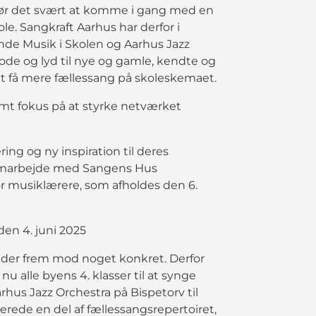
 gør det svært at komme i gang med en
e. Sangkraft Aarhus har derfor i
de Musik i Skolen og Aarhus Jazz
 node og lyd til nye og gamle, kendte og
e at få mere fællessang på skoleskemaet.
amt fokus på at styrke netværket
ing og ny inspiration til deres
 samarbejde med Sangens Hus
or musiklærere, som afholdes den 6.
 den 4. juni 2025
bejder frem mod noget konkret. Derfor
 alle byens 4. klasser til at synge
us Jazz Orchestra på Bispetorv til
lerede en del af fællessangsrepertoiret,