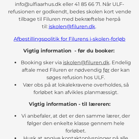
info@ulfiaarhus.dk eller 41 85 66 71. Når ULF-
refusionen er godkendt, bedes skolen kort vende
tilbage til Filuren med bekræftelse herpå
til:
iskolen@filuren.dk
.
Afbestillingspolitik for Filurens i-skolen-forløb
Vigtig information - før du booker:
Booking sker via
iskolen@filuren.dk
. Endelig
aftale med Filuren er nødvendig
før
der kan
søges refusion hos ULF.
Vær obs på at lokalekravene overholdes, så
forløbet kan afvikles planmæssigt.
Vigtig information - til læreren:
Vi anbefaler, at det er den samme lærer, der
følger den enkelte klasse gennem hele
forløbet.
Husk at angive kontaktoplysninger på alle