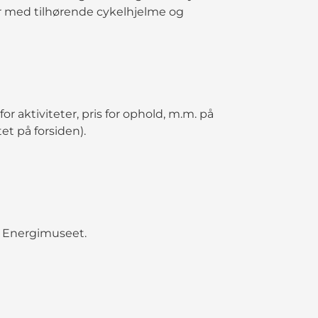
er med tilhørende cykelhjelme og
 aktiviteter, pris for ophold, m.m. på
et på forsiden).
å Energimuseet.