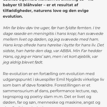
babyer til blåhvaler – er et resultat af
tilfældigheder, naturens love og den evige
evolution.
Min far blev døv tre uger, før han fyldte femten. I tre
dage rasede en meningitis i hans krop; han svævede
mellem livet og døden, og jeg svævede med ham.
Hans krop ofrede hans hørelse i bytte for hans liv. Det
sidste, han hørte den dag, var ABBA. Min Far hedder
Hans, og jeg er Hans’ søn, men i et kort øjeblik, var
jeg aldrig blevet født.
Re-evolution er en fortælling om evolution med
udgangspunkt i skuespiller Emil Nygårds virkelige liv
som barn af døve forældre. Forestillingen er et
sammensurium af dans, performance lecture, rap,
tegnsprog og poetry slam m.m. Det er livet og
døden, far og søn, menneske og maskine, angst og