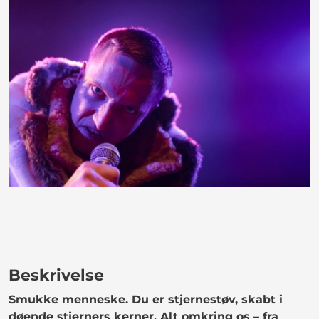
Beskrivelse
Smukke menneske. Du er stjernestøv, skabt i
døende stjerners kerner. Alt omkring os – fra