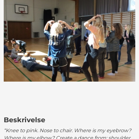
Beskrivelse
“Knee to pink. Nose to chair. Where is my eyebrow?
Where is my elbow? Create a dance from: shoulder,