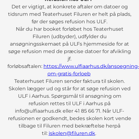
Det er vigtigt, at konkrete aftaler om datoer og
tidsrum med Teaterhuset Filuren er helt på plads,
før der søges refusion hos ULF.
Når du har booket forløbet hos Teaterhuset
Filuren (udbyder), udfylder du
ansøgningsskemaet på ULFs hjemmeside for at
søge refusion med de præcise datoer for afvikling
jf.
forløbsaftalen:
https://www.ulfiaarhus.dk/ansoegning
om-gratis-forloeb
Teaterhuset Filuren sender faktura til skolen.
Skolen lægger ud og står for at søge refusion ved
ULF i Aarhus. Spørgsmål til ansøgning om
refusion rettes til ULF i Aarhus på
info@ulfiaarhus.dk eller 41 85 66 71. Når ULF-
refusionen er godkendt, bedes skolen kort vende
tilbage til Filuren med bekræftelse herpå
til:
iskolen@filuren.dk
.