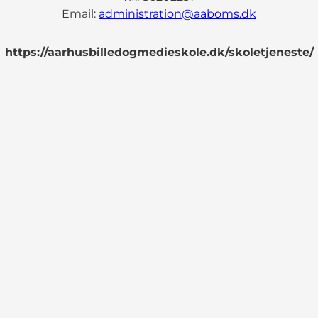
Email:
administration@aaboms.dk
https://aarhusbilledogmedieskole.dk/skoletjeneste/