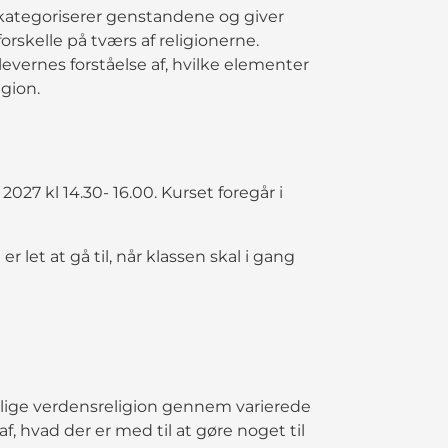
kategoriserer genstandene og giver
rskelle på tværs af religionerne.
vernes forståelse af, hvilke elementer
gion.
027 kl 14.30- 16.00. Kurset foregår i
let at gå til, når klassen skal i gang
ellige verdensreligion gennem varierede
f, hvad der er med til at gøre noget til