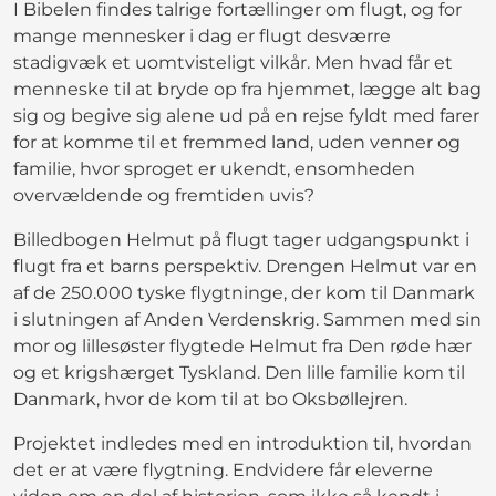
I Bibelen findes talrige fortællinger om flugt, og for
mange mennesker i dag er flugt desværre
stadigvæk et uomtvisteligt vilkår. Men hvad får et
menneske til at bryde op fra hjemmet, lægge alt bag
sig og begive sig alene ud på en rejse fyldt med farer
for at komme til et fremmed land, uden venner og
familie, hvor sproget er ukendt, ensomheden
overvældende og fremtiden uvis?
Billedbogen Helmut på flugt tager udgangspunkt i
flugt fra et barns perspektiv. Drengen Helmut var en
af de 250.000 tyske flygtninge, der kom til Danmark
i slutningen af Anden Verdenskrig. Sammen med sin
mor og lillesøster flygtede Helmut fra Den røde hær
og et krigshærget Tyskland. Den lille familie kom til
Danmark, hvor de kom til at bo Oksbøllejren.
Projektet indledes med en introduktion til, hvordan
det er at være flygtning. Endvidere får eleverne