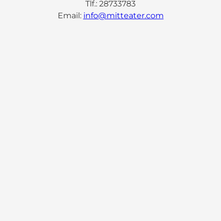
Tlf.: 28733783
Email:
info@mitteater.com