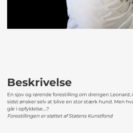
Beskrivelse
En sjov og rørende forestilling om drengen Leonard, d
sidst ønsker selv at blive en stor stærk hund. Men hv
går i opfyldelse….?
Forestillingen er støttet af Statens Kunstfond