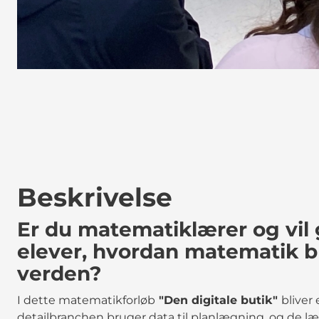
Beskrivelse
Er du matematiklærer og vil 
elever, hvordan matematik br
verden?
I dette matematikforløb
"Den digitale butik"
bliver
detailbranchen bruger data til planlægning, og de læ