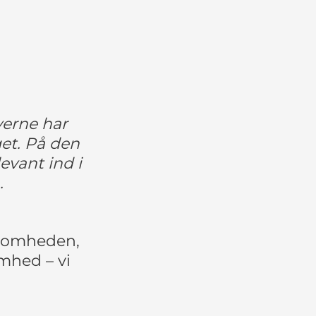
verne har
get. På den
evant ind i
.
rksomheden,
omhed – vi