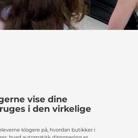
gerne vise dine
uges i den virkelige
 eleverne klogere på, hvordan butikker i
rer, hvad automatisk disponering er,