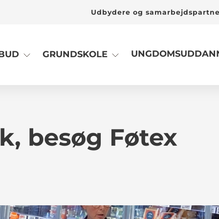
Udbydere og samarbejdspartn
UNGDOMSUDDANN
LBUD
GRUNDSKOLE
ik, besøg Føtex