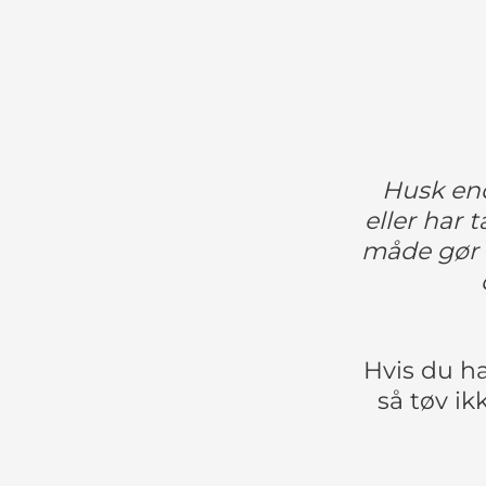
Husk end
eller har 
måde gør d
Hvis du ha
så tøv ik