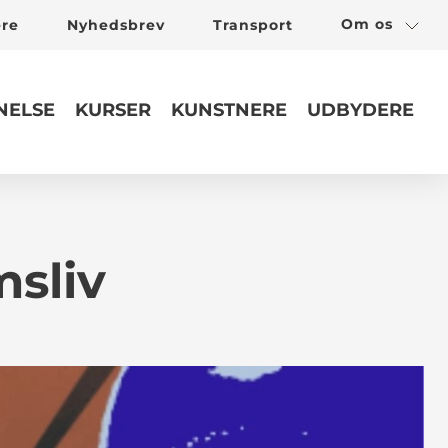
Om os
ere
Nyhedsbrev
Transport
ELSE
KURSER
KUNSTNERE
UDBYDERE
msliv