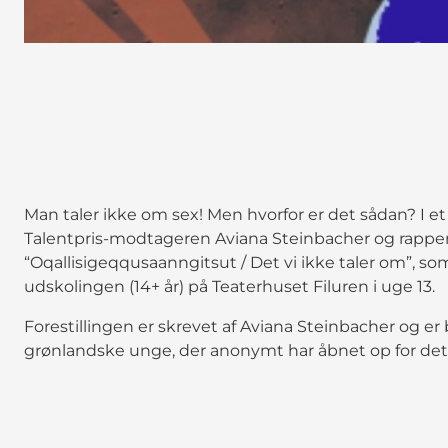
Man taler ikke om sex! Men hvorfor er det sådan? I 
Talentpris-modtageren Aviana Steinbacher og rapper J
“Oqallisigeqqusaanngitsut / Det vi ikke taler om”, so
udskolingen (14+ år) på Teaterhuset Filuren i uge 13.
Forestillingen er skrevet af Aviana Steinbacher og er b
grønlandske unge, der anonymt har åbnet op for det,