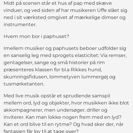
Midt på scenen står et hus af pap med skæve
vinduer, og ved siden af har musikeren Uffe slået sig
ned i sit værksted omgivet af mærkelige dimser og
instrumenter.
Hvem mon bor i paphuset?
Imellem musiker og paphusets beboer udfolder sig
en sanselig leg med sprogets elasticitet: Via remser,
gentagelser, sange og små historier på rim
præsenteres klassen for bl.a Rikkes hund,
skumringsfidusen, lommetyven lummergøj og
tusmørketanten.
Med live musik opstår et sprudlende samspil
mellem ord, lyd og objekter, hvor musikken ikke blot
akkompagnerer, men undersøger, driller og
inviterer. Kan man lokke nogen frem med en lyd?
Kan et ord blive til en rytme? Og hvad sker der, når
fantasien får lov til at tage over?