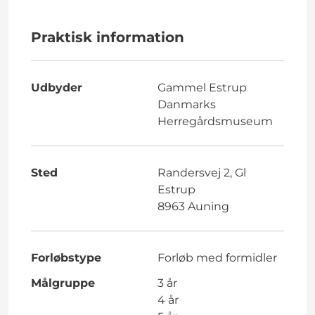
Praktisk information
Udbyder
Gammel Estrup
Danmarks
Herregårdsmuseum
Sted
Randersvej 2, Gl
Estrup
8963 Auning
Forløbstype
Forløb med formidler
Målgruppe
3 år
4 år