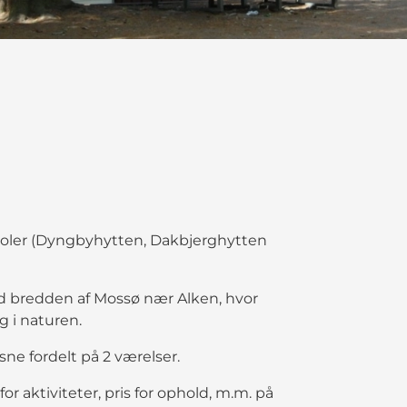
koler (Dyngbyhytten, Dakbjerghytten
d bredden af Mossø nær Alken, hvor
g i naturen.
sne fordelt på 2 værelser.
 aktiviteter, pris for ophold, m.m. på