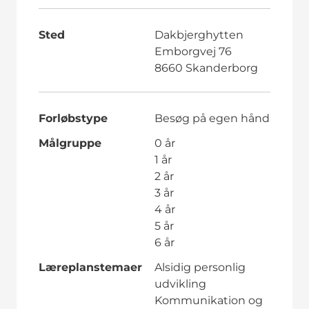
Sted
Dakbjerghytten
Emborgvej 76
8660 Skanderborg
Forløbstype
Besøg på egen hånd
Målgruppe
0 år
1 år
2 år
3 år
4 år
5 år
6 år
Læreplanstemaer
Alsidig personlig
udvikling
Kommunikation og