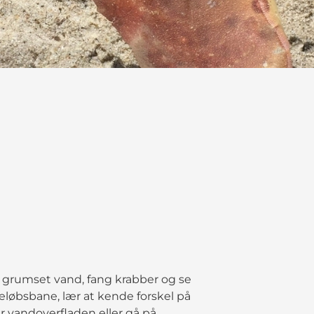
e grumset vand, fang krabber og se
løbsbane, lær at kende forskel på
r vandoverfladen eller gå på