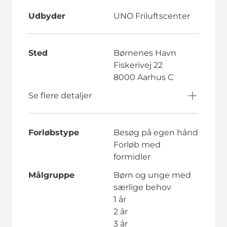
Udbyder
UNO Friluftscenter
Sted
Børnenes Havn
Fiskerivej 22
8000 Aarhus C
Se flere detaljer
Forløbstype
Besøg på egen hånd
Forløb med
formidler
Målgruppe
Børn og unge med
særlige behov
1 år
2 år
3 år