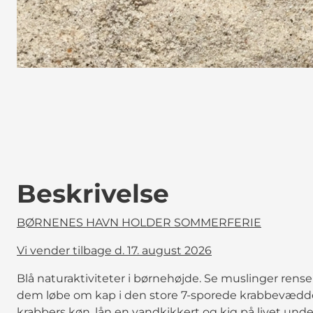
Beskrivelse
BØRNENES HAVN HOLDER SOMMERFERIE
Vi vender tilbage d. 17. august 2026
Blå naturaktiviteter i børnehøjde. Se muslinger rens
dem løbe om kap i den store 7-sporede krabbevædde
krabbers køn, lån en vandkikkert og kig på livet unde