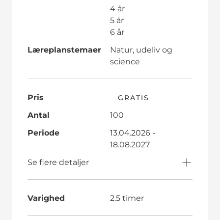
4 år
5 år
6 år
Læreplanstemaer
Natur, udeliv og
science
Pris
GRATIS
Antal
100
Periode
13.04.2026 -
18.08.2027
Se flere detaljer
Varighed
2.5 timer