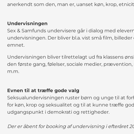
anerkendt som den, man er, uanset køn, krop, etnicit
Undervisningen
Sex & Samfunds undervisere går i dialog med elevern
undervisningen. Der bliver bl.a. vist små film, billeder 
emnet.
Undervisningen bliver tilrettelagt ud fra klassens øn
den første gang, følelser, sociale medier, præventi
m.m.
Evnen til at træffe gode valg
Seksualundervisningen ruster børn og unge til at forho
for køn, krop og seksualitet og til at kunne træffe 
udgangspunkt i demokrati og rettigheder.
Der er åbent for booking af undervisning i efteråret 2